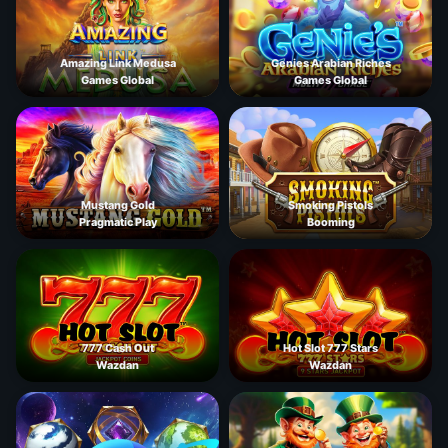
Amazing Link Medusa
Genies Arabian Riches
Games Global
Games Global
Mustang Gold
Smoking Pistols
Pragmatic Play
Booming
777 Cash Out
Hot Slot 777 Stars
Wazdan
Wazdan