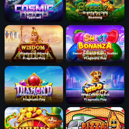
Cosmic Drop
Greedy For Gold
Yggdrasil
Booming
Wisdom of Athena
Sweet Bonanza Super Scatter
Pragmatic Play
Pragmatic Play
Diamond Cascade
Wild Celebrity Bus
Pragmatic Play
Pragmatic Play