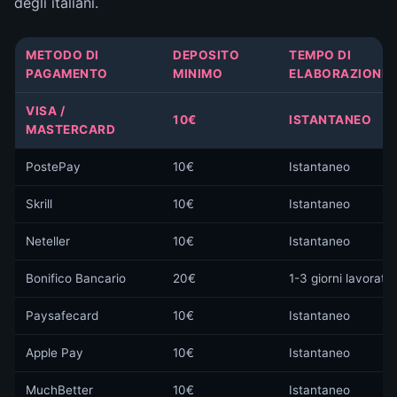
degli italiani.
METODO DI
DEPOSITO
TEMPO DI
PAGAMENTO
MINIMO
ELABORAZIONE
VISA /
10€
ISTANTANEO
MASTERCARD
PostePay
10€
Istantaneo
Skrill
10€
Istantaneo
Neteller
10€
Istantaneo
Bonifico Bancario
20€
1-3 giorni lavorativ
Paysafecard
10€
Istantaneo
Apple Pay
10€
Istantaneo
MuchBetter
10€
Istantaneo