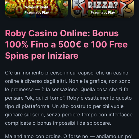
Wheel O Gold
Pizza Pizza Pizza
Pragmatic Play
Pragmatic Play
Roby Casino Online: Bonus
100% Fino a 500€ e 100 Free
Spins per Iniziare
C'è un momento preciso in cui capisci che un casino
online è diverso dagli altri. Non è la grafica, non sono
le promesse — è la sensazione. Quella cosa che ti fa
pensare "ok, qui ci torno". Roby è esattamente questo
tipo di piattaforma. Un sito costruito per chi vuole
giocare sul serio, senza perdere tempo con interfacce
complicate o bonus impossibili da sbloccare.
Ma andiamo con ordine. O forse no — andiamo un po'