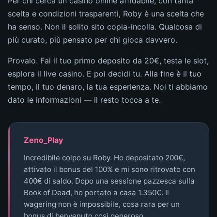
Per chi cerca un casino online affidabile, con tanta
scelta e condizioni trasparenti, Roby è una scelta che
ha senso. Non il solito sito copia-incolla. Qualcosa di
più curato, più pensato per chi gioca davvero.
Provalo. Fai il tuo primo deposito da 20€, testa le slot,
esplora il live casino. E poi decidi tu. Alla fine è il tuo
tempo, il tuo denaro, la tua esperienza. Noi ti abbiamo
dato le informazioni — il resto tocca a te.
Zeno_Play
Incredibile colpo su Roby. Ho depositato 200€,
attivato il bonus del 100% e mi sono ritrovato con
400€ di saldo. Dopo una sessione pazzesca sulla
Book of Dead, ho portato a casa 1.350€. Il
wagering non è impossibile, cosa rara per un
bonus di benvenuto così generoso.