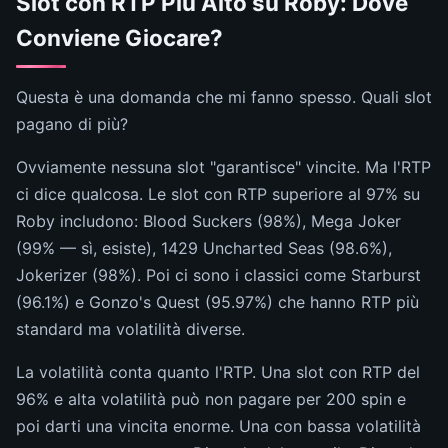
Slot con RTP Più Alto su Roby: Dove
Conviene Giocare?
Questa è una domanda che mi fanno spesso. Quali slot
pagano di più?
Ovviamente nessuna slot "garantisce" vincite. Ma l'RTP
ci dice qualcosa. Le slot con RTP superiore al 97% su
Roby includono: Blood Suckers (98%), Mega Joker
(99% — sì, esiste), 1429 Uncharted Seas (98.6%),
Jokerizer (98%). Poi ci sono i classici come Starburst
(96.1%) e Gonzo's Quest (95.97%) che hanno RTP più
standard ma volatilità diverse.
La volatilità conta quanto l'RTP. Una slot con RTP del
96% e alta volatilità può non pagare per 200 spin e
poi darti una vincita enorme. Una con bassa volatilità