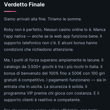
Verdetto Finale
Siamo arrivati alla fine. Tiriamo le somme.
Roby non è perfetto. Nessun casino online lo è. Manca
l'app nativa — anche se la web app funziona bene. Il
supporto telefonico non c'è. E alcuni bonus hanno
condizioni che richiedono attenzione.
Ma. I punti di forza superano ampiamente le lacune. Il
catalogo da 3.500+ giochi è tra i più ricchi in Italia. Il
bonus di benvenuto del 100% fino a 500€ con 100 giri
gratuiti è competitivo. I pagamenti funzionano — sia in
entrata che in uscita. La sicurezza è solida. Il
programma VIP premia chi gioca con costanza. E il
supporto clienti è reattivo e competente.