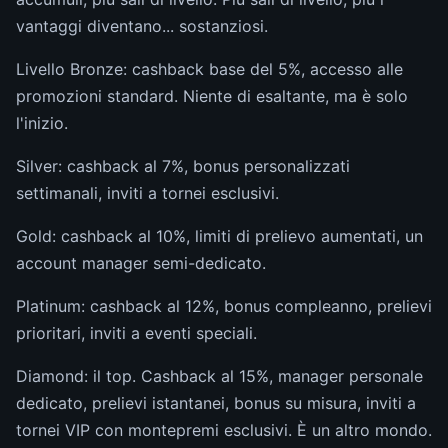
vantaggi diventano... sostanziosi.
Livello Bronze: cashback base del 5%, accesso alle
promozioni standard. Niente di esaltante, ma è solo
l'inizio.
Silver: cashback al 7%, bonus personalizzati
settimanali, inviti a tornei esclusivi.
Gold: cashback al 10%, limiti di prelievo aumentati, un
account manager semi-dedicato.
Platinum: cashback al 12%, bonus compleanno, prelievi
prioritari, inviti a eventi speciali.
Diamond: il top. Cashback al 15%, manager personale
dedicato, prelievi istantanei, bonus su misura, inviti a
tornei VIP con montepremi esclusivi. È un altro mondo.