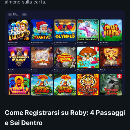
almeno sulla carta.
Come Registrarsi su Roby: 4 Passaggi
e Sei Dentro