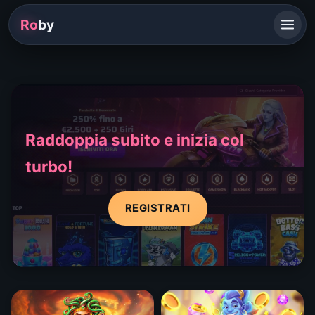
Ro
by
Raddoppia subito e inizia col
turbo!
REGISTRATI